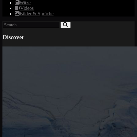
Witze
Videos
Bilder & Sprüche
Discover