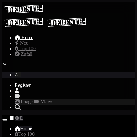
Home
Neu
Top 100
Zufall
All
Register
Image
Video
Home
Top 100