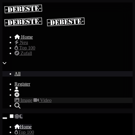
Home
Neu
Top 100
Zufall
All
Register
Image
Video
Home
Top 100