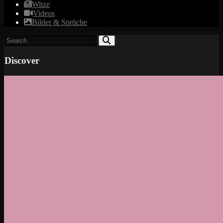
Witze
Videos
Bilder & Sprüche
Discover