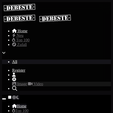
Home
Neu
Top 100
Zufall
All
Register
Image
Video
Home
Top 100