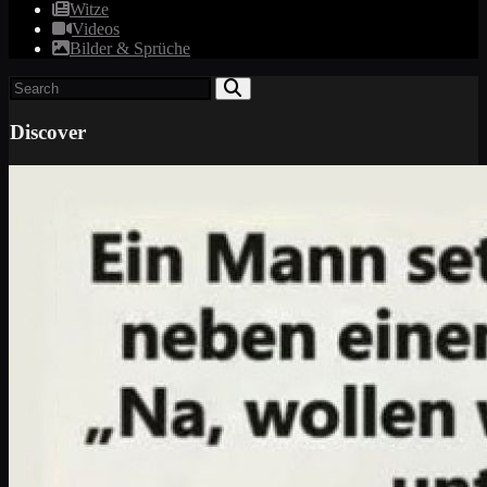
Witze
Videos
Bilder & Sprüche
Discover