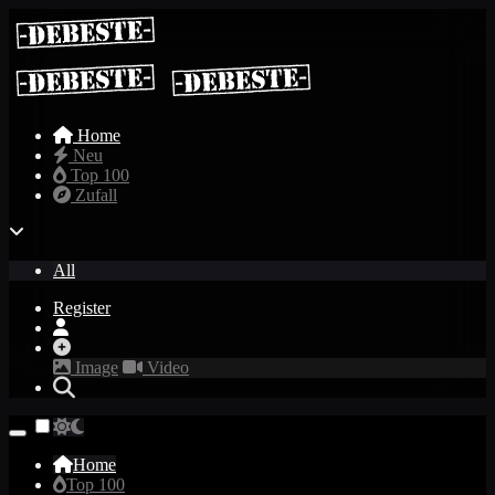
Home
Neu
Top 100
Zufall
All
Register
Image
Video
Home
Top 100