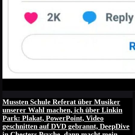
Mussten Schule Referat über Musiker
unserer Wahl machen, ich über Linkin
Park: Plakat, PowerPoint, Video
geschnitten auf DVD gebrannt, DeepDive
in Chesters Psyche, dann macht mein