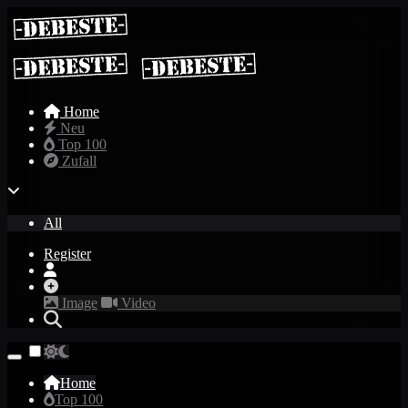
Home
Neu
Top 100
Zufall
All
Register
Image
Video
Home
Top 100