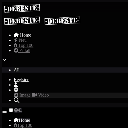
Home
Neu
Top 100
Zufall
All
Register
Image
Video
Home
Top 100