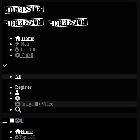
Home
Neu
Top 100
Zufall
All
Register
Image
Video
Home
Top 100