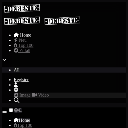
Home
Neu
Top 100
Zufall
All
Register
Image
Video
Home
Top 100