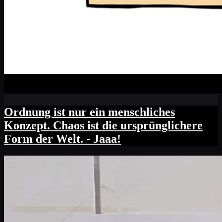
Ordnung ist nur ein menschliches
Konzept. Chaos ist die ursprünglichere
Form der Welt. - Jaaa!