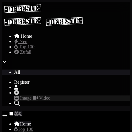
Home
Neu
Top 100
Zufall
All
Register
Image
Video
Home
Top 100