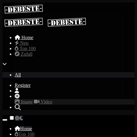
Home
Neu
Top 100
Zufall
All
Register
Image
Video
Home
Top 100