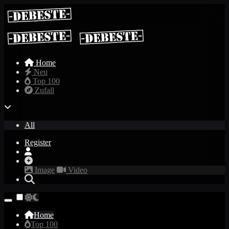
Home
Neu
Top 100
Zufall
All
Register
Image
Video
Home
Top 100