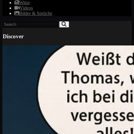
Witze
Videos
Bilder & Sprüche
Discover