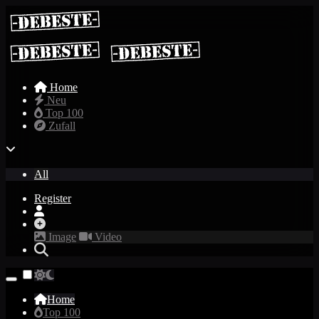
Home
Neu
Top 100
Zufall
All
Register
Image
Video
Home
Top 100