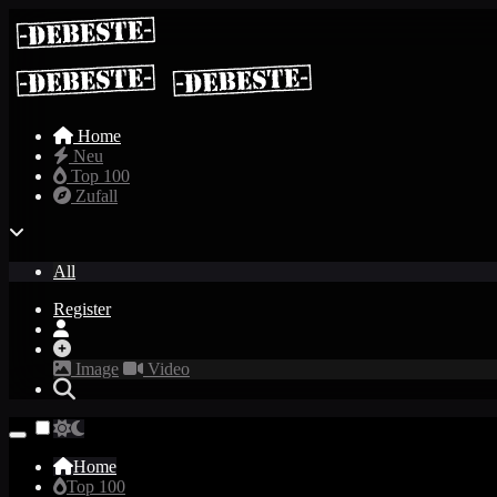
Home
Neu
Top 100
Zufall
All
Register
Image
Video
Home
Top 100