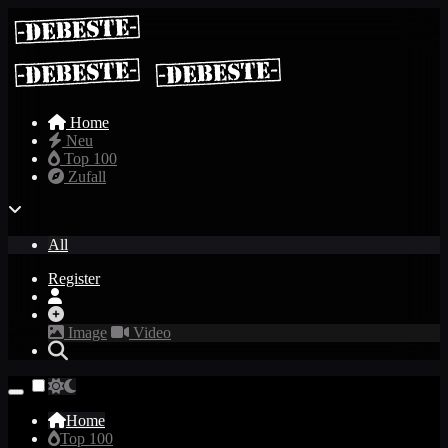
Home
Neu
Top 100
Zufall
All
Register
Image
Video
Home
Top 100