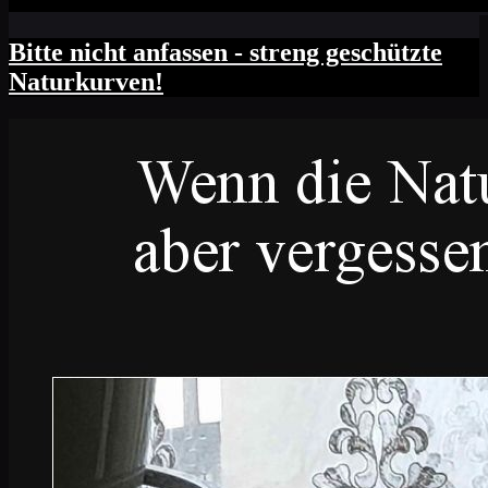
Bitte nicht anfassen - streng geschützte
Naturkurven!