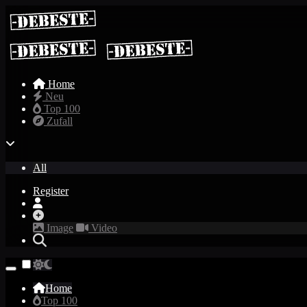
Home
Neu
Top 100
Zufall
All
Register
Image
Video
Home
Top 100