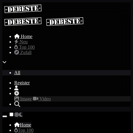
Home
Neu
Top 100
Zufall
All
Register
Image
Video
Home
Top 100