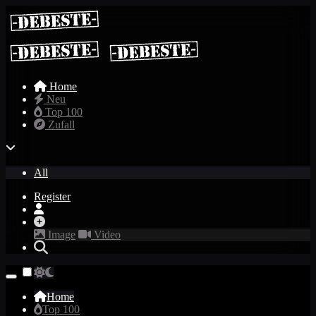
Home
Neu
Top 100
Zufall
All
Register
Image
Video
Home
Top 100