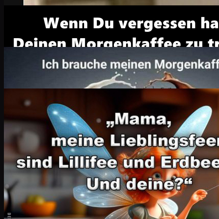
Ein guter Ort für den Morgenkaffee.
Den Morgenkaffee trinke ich ja nur aus pu
Guten Morgen! Zeit für Frühstück. - Es ist