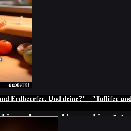
esrhythmus.
 Morgen
fee zu trinken.
und Erdbeerfee. Und deine?" - "Toffifee un