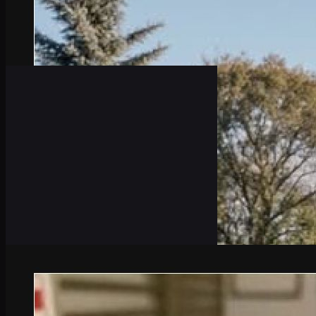
Wenn du gerade deinen Morgenkaffee leertrin