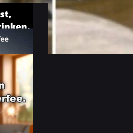
rer Nächstenliebe! Weil niemand mich ohne 
 10 Uhr Abends. - Na gut, dann eben nur ei