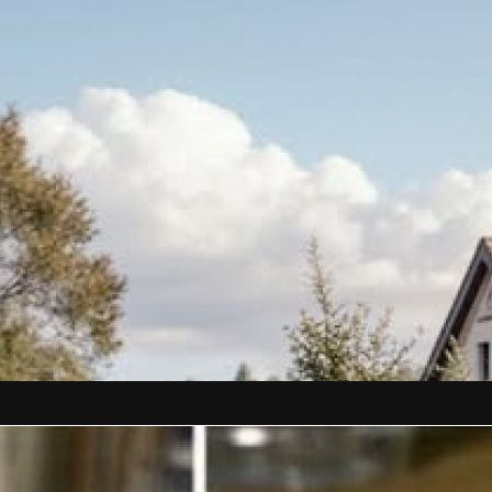
kst ... und dir klar wird, dass der beste Pa