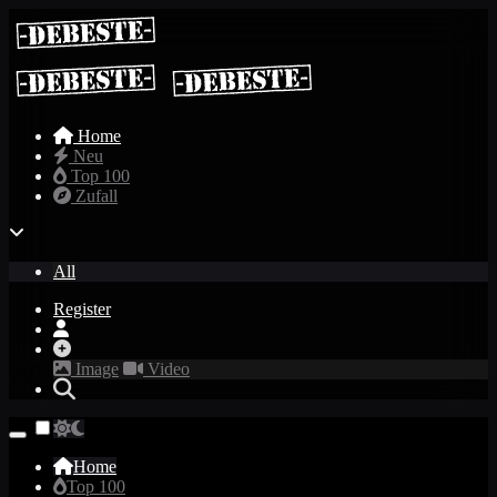
Home
Neu
Top 100
Zufall
All
Register
Image
Video
Home
Top 100