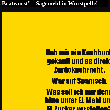
Bratwurst" - Sägemehl in Wurstpelle!