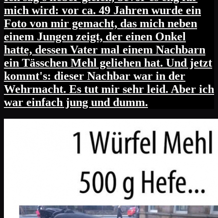
mich wird: vor ca. 49 Jahren wurde ein
Foto von mir gemacht, das mich neben
einem Jungen zeigt, der einen Onkel
hatte, dessen Vater mal einem Nachbarn
ein Tässchen Mehl geliehen hat. Und jetzt
kommt's: dieser Nachbar war in der
Wehrmacht. Es tut mir sehr leid. Aber ich
war einfach jung und dumm.