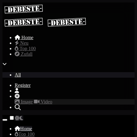
Home
Neu
Top 100
Zufall
All
Register
Image
Video
Home
Top 100