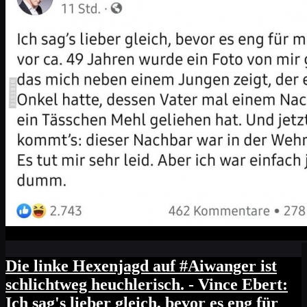
Die linke Hexenjagd auf #Aiwanger ist
schlichtweg heuchlerisch. - Vince Ebert:
Ich sag's lieber gleich, bevor es eng für