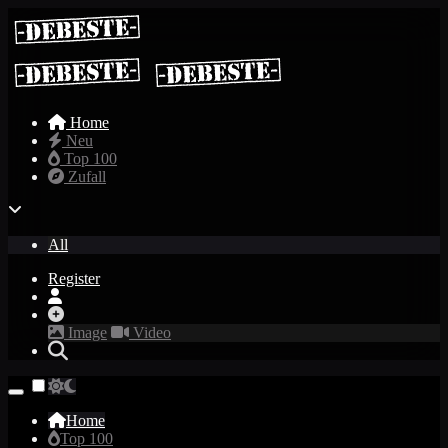
Home
Neu
Top 100
Zufall
All
Register
Image
Video
Home
Top 100