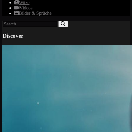
Witze
Videos
Bilder & Sprüche
Discover