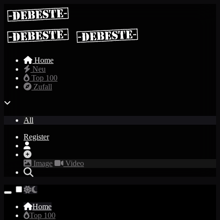
Home
Neu
Top 100
Zufall
All
Register
Image
Video
Home
Top 100