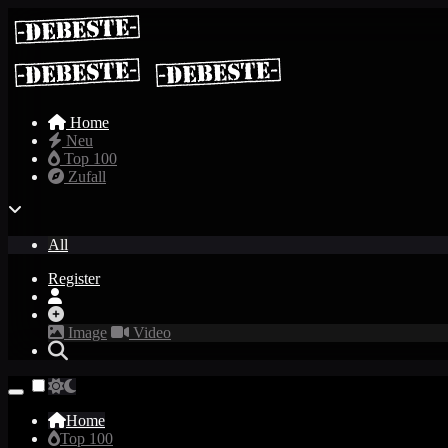
Home
Neu
Top 100
Zufall
All
Register
Image
Video
Home
Top 100