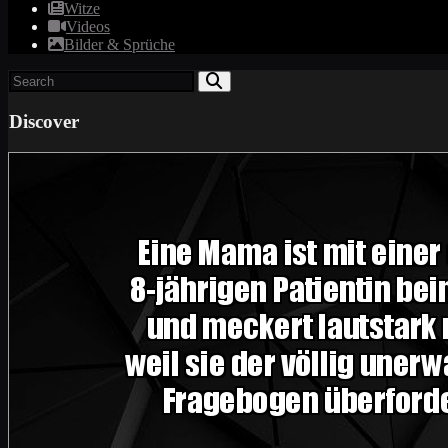
Witze
Videos
Bilder & Sprüche
Discover