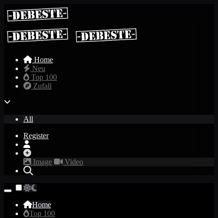
Home
Neu
Top 100
Zufall
All
Register
Image
Video
Home
Top 100