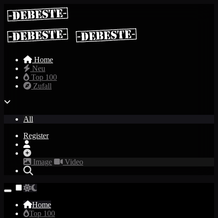
Home
Neu
Top 100
Zufall
All
Register
Image
Video
Home
Top 100