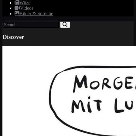
Witze
Videos
Bilder & Sprüche
Discover