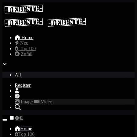
Home
Neu
Top 100
Zufall
All
Register
Image
Video
Home
Top 100