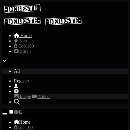
Home
Neu
Top 100
Zufall
All
Register
Image
Video
Home
Top 100