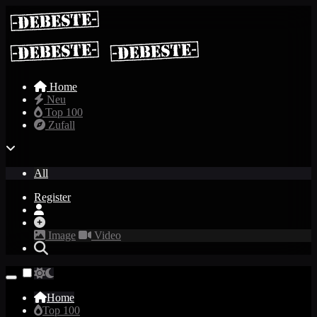
Home
Neu
Top 100
Zufall
All
Register
Image
Video
Home
Top 100