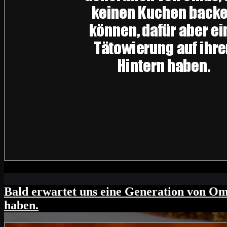
Der WG-Genosse kommt ins Zimmer, will e
verwirrt, aber man hilft ja, wo man kann!
Bald erwartet uns eine Generation von Om
haben.