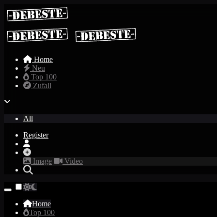
Home
Neu
Top 100
Zufall
All
Register
Image
Video
Home
Top 100