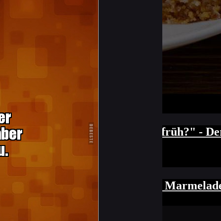
dessen habe ich gelernt, selbst Reifen herz
onnte man Pfannkuchen backen, in dem man e
n backen. Ist es dafür noch zu früh?" - Der
t, könntet Ihr doch einfach mal Marmelade 
rieg sein?