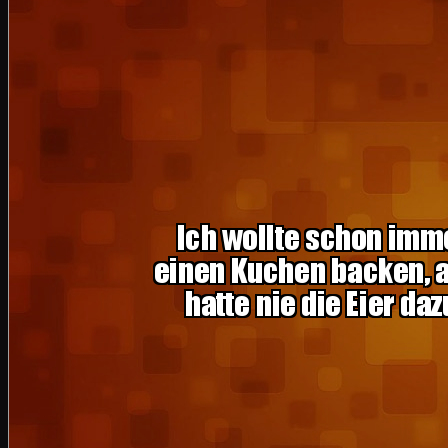
Heute wollte ich einen Kuchen backen. Statt
Mit diesen Rutschen aus meiner Kindheit k
Ich um 7 Uhr: "Ich möchte einen Käsekuche
Käsekuchen!!!"
Wenn Ihr Männer Erfolgserlebnisse brauch
meine, muss es unbedingt immer ein Weltk