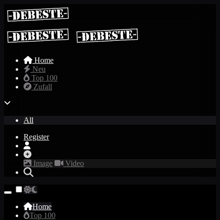
Home
Neu
Top 100
Zufall
All
Register
Image
Video
Home
Top 100