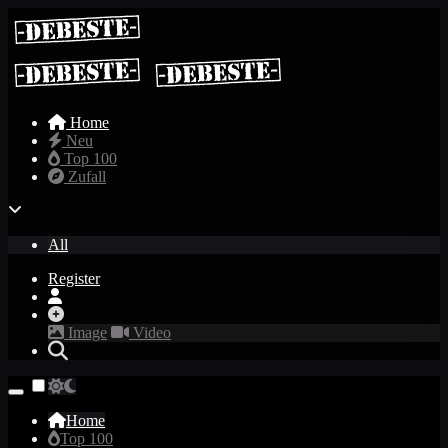
Home
Neu
Top 100
Zufall
All
Register
Image
Video
Home
Top 100