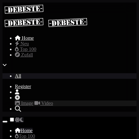
Home
Neu
Top 100
Zufall
All
Register
Image
Video
Home
Top 100