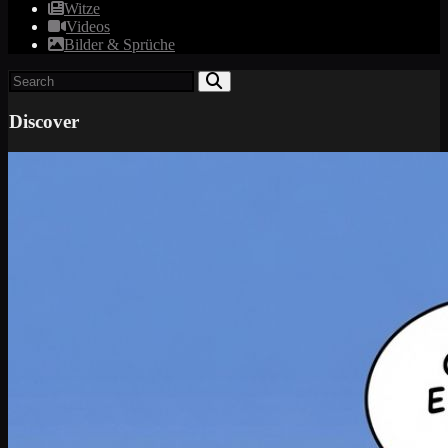
Witze
Videos
Bilder & Sprüche
Discover