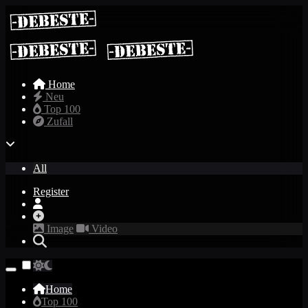
Home
Neu
Top 100
Zufall
All
Register
Image
Video
Home
Top 100