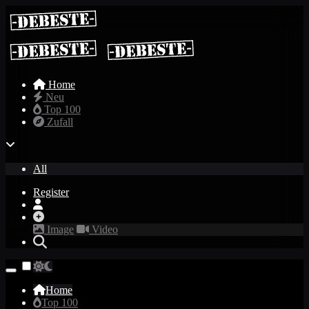
Home
Neu
Top 100
Zufall
All
Register
Image
Video
Home
Top 100