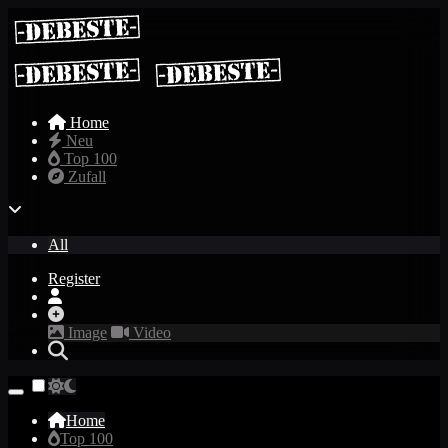
Home
Neu
Top 100
Zufall
All
Register
Image
Video
Home
Top 100