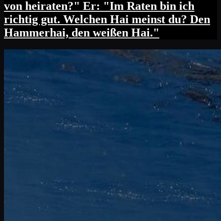
von heiraten?" Er: "Im Raten bin ich
richtig gut. Welchen Hai meinst du? Den
Hammerhai, den weißen Hai."