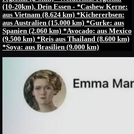
(10-20km). Dein Essen - *Cashew Kerne:
aus Vietnam (8.624 km) *Kichererbsen:
aus Australien (15.000 km) *Gurke: aus
Spanien (2.060 km) *Avocado: aus Mexico
(9.500 km) *Reis aus Thailand (8.600 km)
*Soya: aus Brasilien (9.000 km)