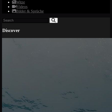
Witze
Videos
Bilder & Sprüche
Discover