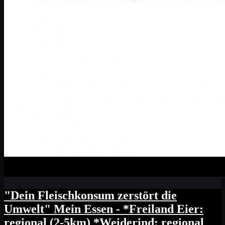
"Dein Fleischkonsum zerstört die
Umwelt" Mein Essen - *Freiland Eier:
regional (2-5km) *Weiderind: regional