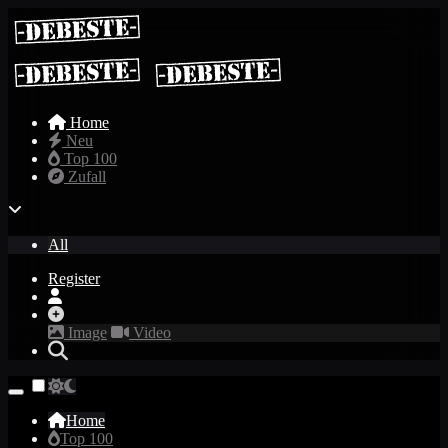
Home
Neu
Top 100
Zufall
All
Register
Image
Video
Home
Top 100