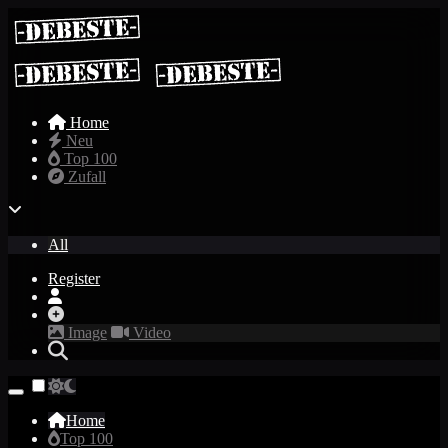
Home
Neu
Top 100
Zufall
All
Register
Image
Video
Home
Top 100