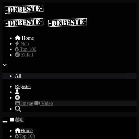
Home
Neu
Top 100
Zufall
All
Register
Image
Video
Home
Top 100