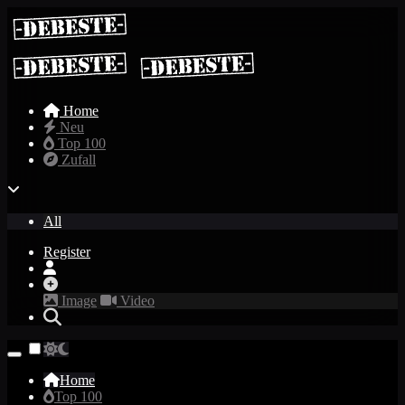
Home
Neu
Top 100
Zufall
All
Register
Image
Video
Home
Top 100