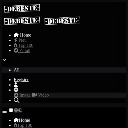
Home
Neu
Top 100
Zufall
All
Register
Image
Video
Home
Top 100