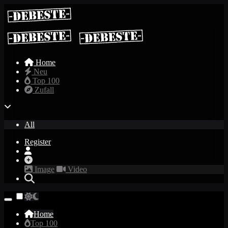
Home
Neu
Top 100
Zufall
All
Register
Image
Video
Home
Top 100