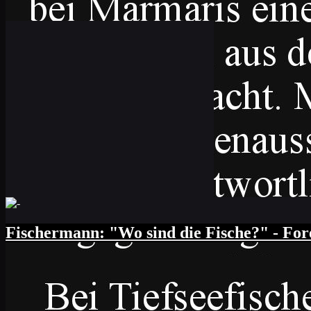
Gott zu Adam: "Wo ist Eva?" Adam: "Die b
Fischen raus!" Odpowiedzi wygenerowane 
Fischermann: "Wo sind die Fische?" - Forel