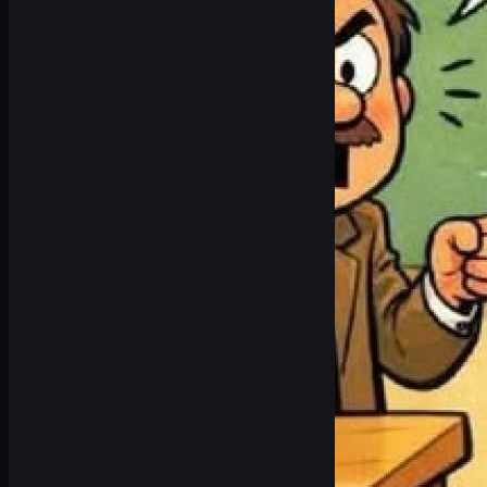
Studie zeigt: Fische sind die am seltensten
Ein geduldiger Fischer
Ein Mann hat im türkischen Küstenort Ic
Fischen Sie? - Nein, ich vögel!
gezogen und an Land gebracht. Mithilfe 
ermitteln. Da der Fang gegen die geltende