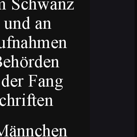
Den Geruch bekomme ich nie wieder aus den
rmacji Odpowiedź trybu AI jest gotowa