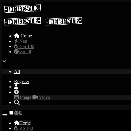
Home
Neu
Top 100
Zufall
All
Register
Image
Video
Home
Top 100