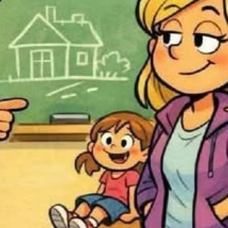
 überfahrenen Tiere.
meler bei Marmaris einen Blauen Marlin a
von Videoaufnahmen und Zeugenaussagen ko
n Fischereivorschriften verstieß, wurde geg