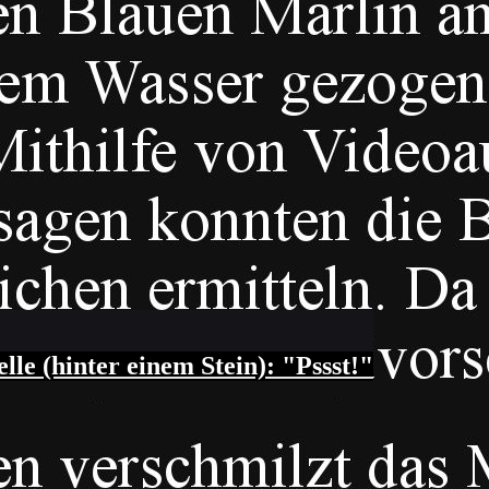
adet sich im Fluss." Gott: "Spinnt sie?! 
przez AI mogą zawierać błędy. Więcej info
le (hinter einem Stein): "Pssst!"