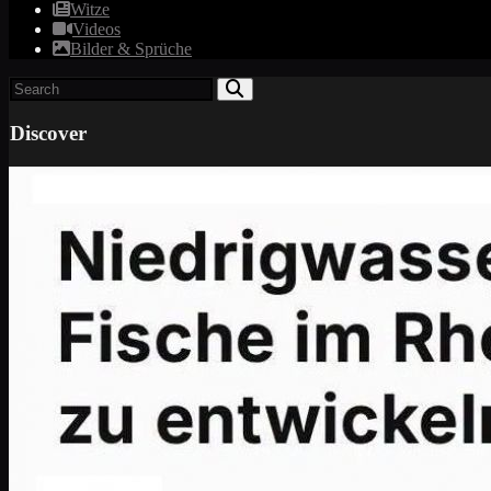
Witze
Videos
Bilder & Sprüche
Discover