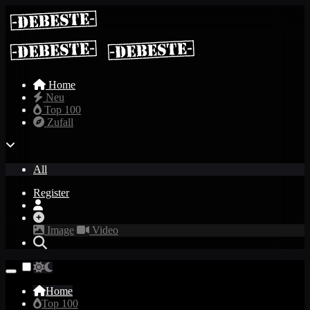
Home
Neu
Top 100
Zufall
All
Register
Image
Video
Home
Top 100