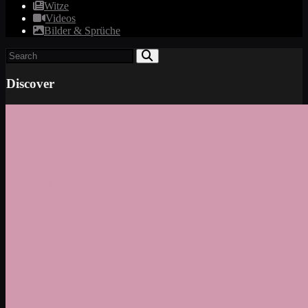
Witze
Videos
Bilder & Sprüche
Discover