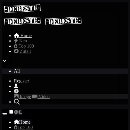
Home
Neu
Top 100
Zufall
All
Register
Image
Video
Home
Top 100