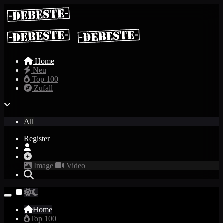
Home
Neu
Top 100
Zufall
All
Register
Image
Video
Home
Top 100