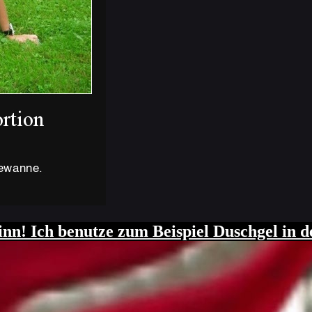
de Bübchen SHAMPOO & DUSCHGEL GLUM
hgel, Spülung, Conditioner. - Männer: Ein
t Shampo verwechselt!" Alle Typen: "Hahaha
h - alles in einer Flasche. Duftnote: Männli
in Geheimnis?" McRib Duschgel
inn! Ich benutze zum Beispiel Duschgel in 