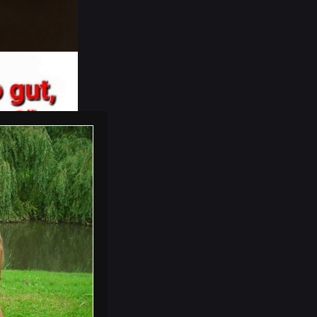
ür das Duschgel und das Deo… ja, sonst war
Shampoo? Shampoo, Duschgel und was noch –
d jetzt riecht es im Badezimmer so richtig 
nner"-Duschzeug entweder Aquatisch, nach
iner Kondi- torei, einem Obststand oder ei
uschgel, gib mir lieber ein Prinzessin Lil
enutzt und ich spüre jetzt schon, wie ich 