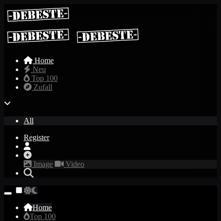
Home
Neu
Top 100
Zufall
All
Register
Image
Video
Home
Top 100