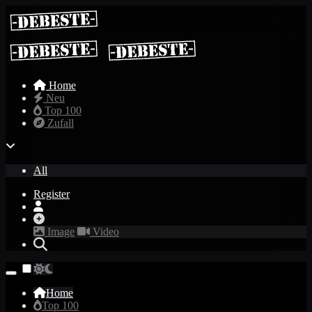
Home
Neu
Top 100
Zufall
All
Register
Image
Video
Home
Top 100