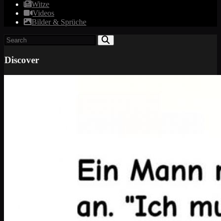
Witze
Videos
Bilder & Sprüche
Discover