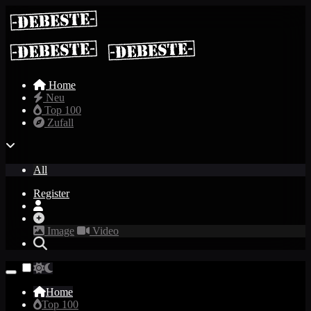
Home
Neu
Top 100
Zufall
All
Register
Image
Video
Home
Top 100