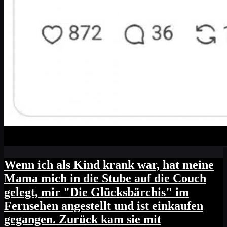
Wenn ich als Kind krank war, hat meine
Mama mich in die Stube auf die Couch
gelegt, mir "Die Glücksbärchis" im
Fernsehen angestellt und ist einkaufen
gegangen. Zurück kam sie mit